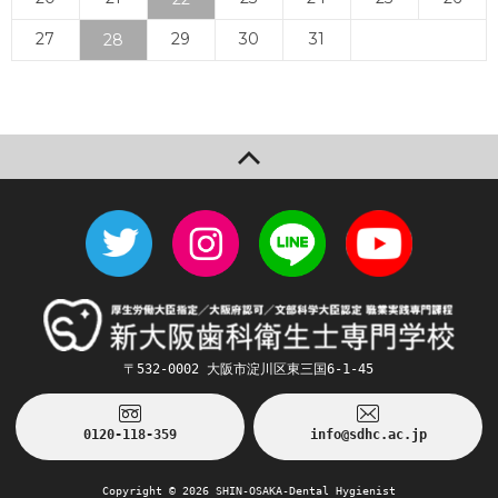
27
29
30
31
28
« 4月
6月 »
〒532-0002 大阪市淀川区東三国6-1-45
0120-118-359
info@sdhc.ac.jp
Copyright ©
2026 SHIN-OSAKA-Dental Hygienist