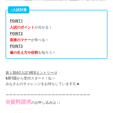
□入試対策
POINT1
入試のポイント
が分かる！
POINT2
面接のマナー
が学べる！
POINT3
歯の生え方や役割
を知ろう！
第１期AO入試 WEBエントリー
は
6月1日
から受付スタート！🙋✨
みなさんのチャレンジをお待ちしています
💪🔥
ーーーーーーーーーーーーーーーーーーーーーーーー
✿資料請求
のお申し込みは
↓
↓