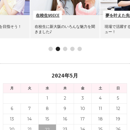
夢を叶えた先輩たち
イベント
のいろんな魅力を聞
現場で活躍する先輩たちにインタビ
オープンキ
ュー！
check♪
2024年5月
月
火
水
木
金
土
日
1
2
3
4
5
6
7
8
9
10
11
12
13
14
15
16
17
18
19
20
21
23
24
25
26
22