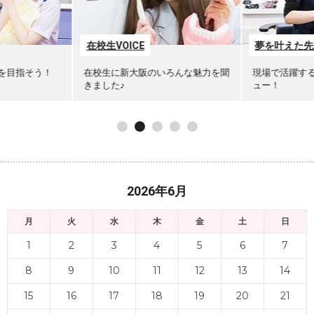
在校生VOICE
夢を叶えた先
を目指そう！
在校生に新大阪のいろんな魅力を聞
現場で活躍す
きました♪
ュー！
2026年6月
月
火
水
木
金
土
日
1
2
3
4
5
6
7
8
9
10
11
12
13
14
15
16
17
18
19
20
21