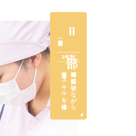
Ⅱ
〈午後部〉
3年制
着実にスキルを修得
時間を有効に使いながら