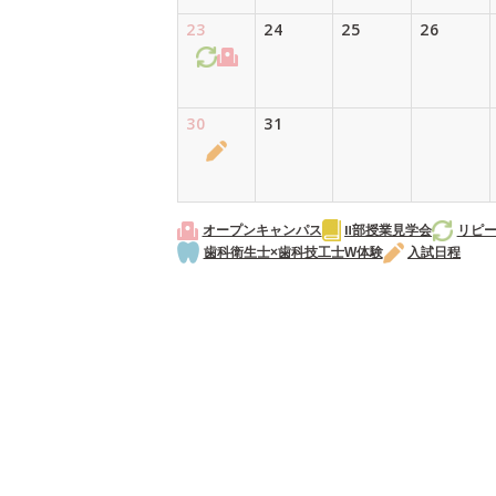
23
24
25
26
30
31
オープンキャンパス
Ⅱ部授業見学会
リピ
歯科衛生士×歯科技工士W体験
入試日程