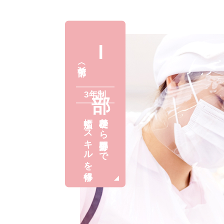
Ⅰ
〈午前部〉
3年制
幅広くスキルを修得
基礎から専門分野まで