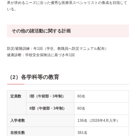
界が求めるニーズに沿った優秀な医療系スペシャリストの養成を目指して
いる。
その他の諸活動に関する計画
防災/避難訓練：年1回（学生、教職員へ防災マニュアル配布）
健康診断：学校安全保険法に基づき年1回
（2）各学科等の教育
定員数
Ⅰ部
（午前部・3年制）
60名
Ⅱ部
（午後部・3年制）
60名
入学者数
136名
（2026年4月入学）
在校生数
381名