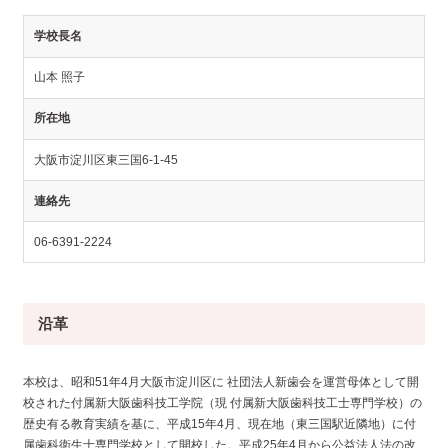
学校長名
山本 照子
所在地
大阪市淀川区東三国6-1-45
連絡先
06-6391-2224
沿革
本校は、昭和51年4月大阪市淀川区に 社団法人新歯会を運営母体として開
校された付属新大阪歯科技工学院（現 付属新大阪歯科技工士専門学校）の
歴史有る教育実績を基に、平成15年4月、現在地（東三国駅近隣地）に付
属歯科衛生士専門学校として開校した。平成25年4月から公益法人法の改