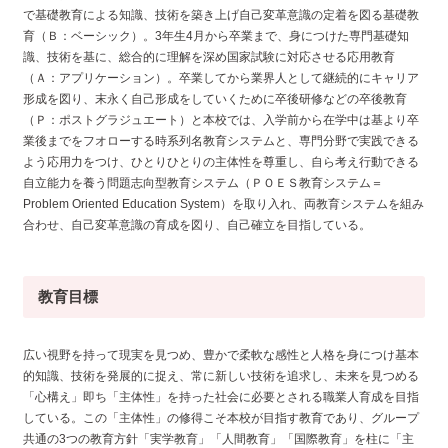
で基礎教育による知識、技術を築き上げ自己変革意識の定着を図る基礎教
育（Ｂ：ベーシック）。3年生4月から卒業まで、身につけた専門基礎知
識、技術を基に、総合的に理解を深め国家試験に対応させる応用教育
（Ａ：アプリケーション）。卒業してから業界人として継続的にキャリア
形成を図り、末永く自己形成をしていくために卒後研修などの卒後教育
（Ｐ：ポストグラジュエート）と本校では、入学前から在学中は基より卒
業後までをフオローする時系列名教育システムと、専門分野で実践できる
よう応用力をつけ、ひとりひとりの主体性を尊重し、自ら考え行動できる
自立能力を養う問題志向型教育システム（ＰＯＥＳ教育システム＝
Problem Oriented Education System）を取り入れ、両教育システムを組み
合わせ、自己変革意識の育成を図り、自己確立を目指している。
教育目標
広い視野を持って現実を見つめ、豊かで柔軟な感性と人格を身につけ基本
的知識、技術を発展的に捉え、常に新しい技術を追求し、未来を見つめる
「心構え」即ち「主体性」を持った社会に必要とされる職業人育成を目指
している。この「主体性」の修得こそ本校が目指す教育であり、グループ
共通の3つの教育方針「実学教育」「人間教育」「国際教育」を柱に「主