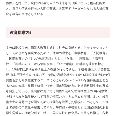
体性」を持って、現代の社会で自己の未来を切り開いていく創造的能力
と、勇気と信念を持った人間の育成、各業界でリーダーとなれる人材の育
成を教育の目標としている。
教育指導方針
本校は開校以来、職業人教育を通じて社会に貢献することをミッションと
し、その使命を実現するために、建学の理念を「実学教育」「人間教育」
「国際教育」の『3つの教育方針』とし、「学生」「就職先」「高等学
校」「地域の方々」から信頼される『4つの信頼』の構築を運営目標と
し、10余年に渉り歯科衛生士の養成を行ってきた。学校長 東北大学名誉教
授 山本 照子先生の指導の下、急激な高齢化社会における口腔保健活動の必
要性も加わり多様化するニーズに応えられるハイレベルな歯科衛生士とな
るための知識・技術を修得、併せて問題解決能力のある歯科衛生士の養成
を目指している。昼間部においては関西で初めて歯科衛生士の3年制教育
を取り入れた先駆校として独自の幅広いカリキュラムを展開。また、歯科
衛生士の分野では全国で初めて夜間部を設置した学校の一つとして、これ
まで多数の卒業生を輩出してきた。午前部・午後部ともに国家資格のある
厚生労働省の指定学科で、特に、国家試験には全員の合格を目指し、各業