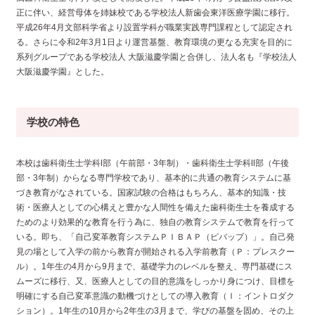
正に伴い、経営母体を姉妹校である学校法人新歯会東洋医療学園に移行。
平成26年4月文部科学省より設置学科が職業実践専門課程として認定され
る。さらに令和2年3月1日より運営基盤、教育環境の更なる充実を目的に
系列グループである学校法人 大阪滋慶学園と合併し、法人名も『学校法人
大阪滋慶学園』とした。
学校の特色
本校は歯科衛生士学科Ⅰ部（午前部・3年制）・歯科衛生士学科Ⅱ部（午後
部・3年制）からなる専門学校であり、基本的に共通の教育システムに基
づき教育がなされている。国家試験の合格はもちろん、基本的知識・技
術・医療人としての心構えと豊かな人間性を備えた歯科衛生士を養成する
ためのより効果的な教育を行う為に、独自の教育システムで教育を行って
いる。即ち、「自己変革教育システムＰＩＢＡＰ（ピバップ）」。自己発
見の場として入学の前から教育が開始される入学前教育（Ｐ：プレスクー
ル）。1年生の4月から9月まで、基礎学力のレベルを整え、専門基礎にス
ムーズに移行、又、医療人としての目的意識をしっかり身につけ、目標を
明確にする自己変革意識の動機づけとしての導入教育（Ｉ：イントロダク
ション）。1年生の10月から2年生の3月まで、学びの基盤を固め、その上